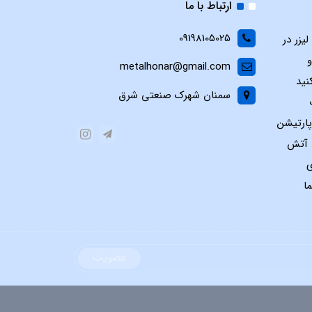
ارتباط با ما
09198105025
یزر در
و
metalhonar@gmail.com
نید
سمنان شهرک صنعتی شرق
پارتیشن
س آتش
ی
ا
عضویت