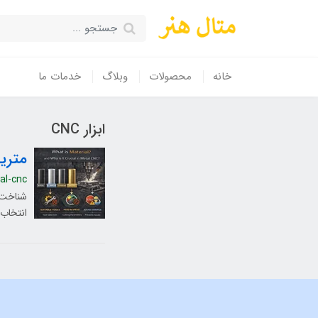
خانه
محصولات
وبلاگ
خدمات ما
ابزار CNC
متریال
al-cnc
انتخاب 