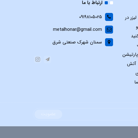
ارتباط با ما
09198105025
یزر در
و
metalhonar@gmail.com
نید
سمنان شهرک صنعتی شرق
پارتیشن
س آتش
ی
ا
عضویت