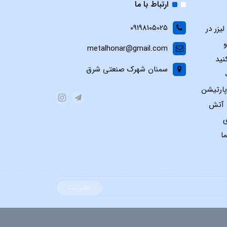
ارتباط با ما
09198105025
یزر در
و
metalhonar@gmail.com
نید
سمنان شهرک صنعتی شرق
پارتیشن
س آتش
ی
ا
عضویت