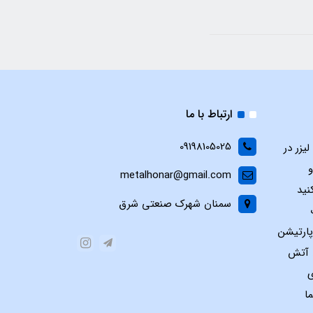
ارتباط با ما
09198105025
یزر در
و
metalhonar@gmail.com
نید
سمنان شهرک صنعتی شرق
پارتیشن
س آتش
ی
ا