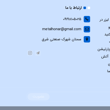
ارتباط با ما
09198105025
یزر در
و
metalhonar@gmail.com
نید
سمنان شهرک صنعتی شرق
پارتیشن
س آتش
ی
ا
عضویت