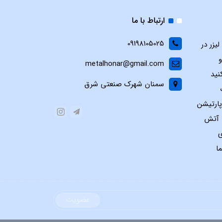
ارتباط با ما
09198105025
یزر در
و
metalhonar@gmail.com
نید
سمنان شهرک صنعتی شرق
پارتیشن
س آتش
ی
ا
عضویت