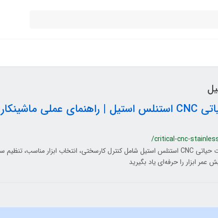
نکات حیاتی CNC استنلس استیل | راهنمای عملی ما
/critical-cnc-stainles
مهم‌ترین نکات حیاتی CNC استنلس استیل شامل کنترل کارسختی، انتخاب ابزار مناسب،
ش عمر ابزار را حرفه‌ای یاد بگیرید