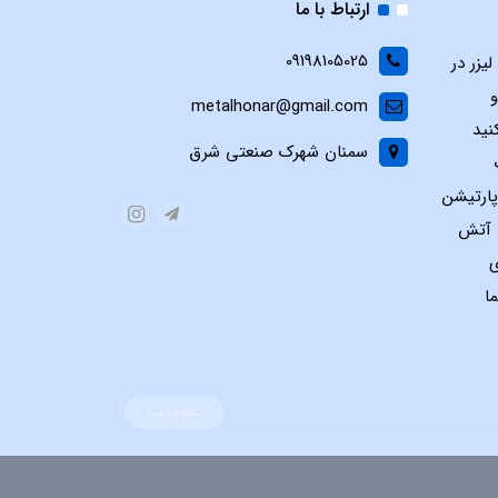
ارتباط با ما
09198105025
یزر در
و
metalhonar@gmail.com
نید
سمنان شهرک صنعتی شرق
پارتیشن
س آتش
ی
ا
عضویت