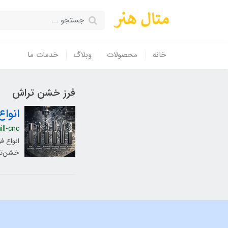
خانه
محصولات
وبلاگ
خدمات ما
فرز خشن تراش
انواع 
ll-cnc
خشن‌ترا