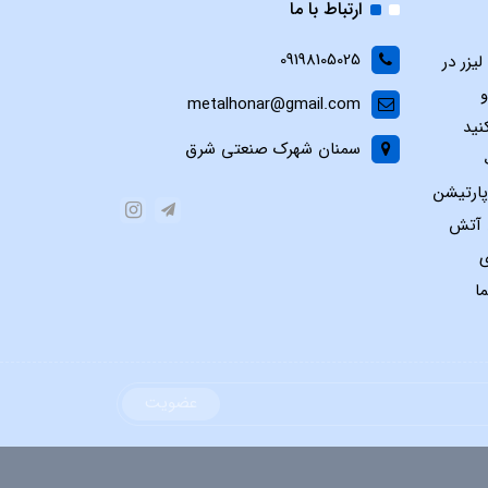
ارتباط با ما
09198105025
یزر در
و
metalhonar@gmail.com
نید
سمنان شهرک صنعتی شرق
پارتیشن
س آتش
ی
ا
عضویت