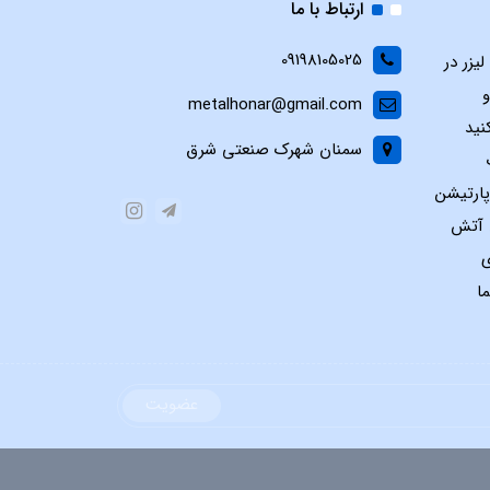
ارتباط با ما
09198105025
یزر در
و
metalhonar@gmail.com
نید
سمنان شهرک صنعتی شرق
پارتیشن
س آتش
ی
ا
عضویت