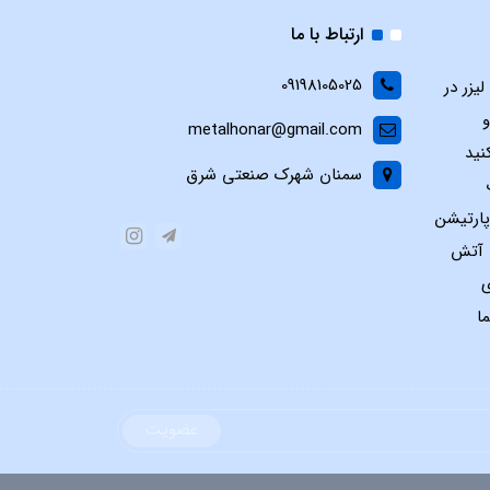
ارتباط با ما
09198105025
یزر در
و
metalhonar@gmail.com
نید
سمنان شهرک صنعتی شرق
پارتیشن
س آتش
ی
ا
عضویت