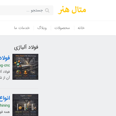
خانه
محصولات
وبلاگ
خدمات ما
فولاد آلیاژی
فولاد 
ng-cnc
آن از 
انواع فو
hining