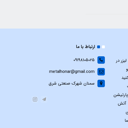
ارتباط با ما
09198105025
یزر در
و
metalhonar@gmail.com
نید
سمنان شهرک صنعتی شرق
پارتیشن
س آتش
ی
ا