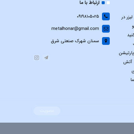
ارتباط با ما
09198105025
یزر در
و
metalhonar@gmail.com
نید
سمنان شهرک صنعتی شرق
پارتیشن
س آتش
ی
ا
عضویت