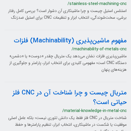
/stainless-steel-machining-cnc
استنلس استیل چیست و چرا ماشینکاری آن دشوار است؟ بررسی کامل رفتار
برشی، سخت‌شوندگی، انتخاب ابزار و تنظیمات CNC برای استیل ضدزنگ
مفهوم ماشین‌پذیری (Machinability) فلزات
/machinability-of-metals-cnc
ماشین‌پذیری فلزات نشان می‌دهد یک متریال چقدر «دوست» یا «دشمن»
دستگاه CNC است؛ مفهومی کلیدی برای انتخاب ابزار، پارامتر و جلوگیری از
هزینه‌های پنهان
متریال چیست و چرا شناخت آن در CNC فلز
حیاتی است؟
/material-knowledge-in-metal-cnc
شناخت متریال در CNC فلز فقط یک دانش تئوری نیست؛ بلکه عامل اصلی
موفقیت یا شکست در ماشینکاری، انتخاب ابزار، تنظیم پارامترها و حفظ