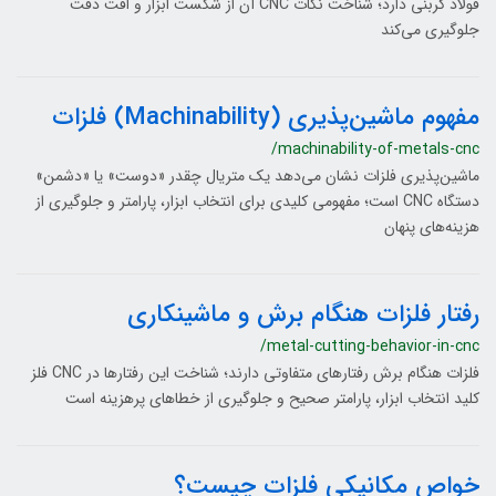
فولاد کربنی دارد؛ شناخت نکات CNC آن از شکست ابزار و افت دقت
جلوگیری می‌کند
مفهوم ماشین‌پذیری (Machinability) فلزات
/machinability-of-metals-cnc
ماشین‌پذیری فلزات نشان می‌دهد یک متریال چقدر «دوست» یا «دشمن»
دستگاه CNC است؛ مفهومی کلیدی برای انتخاب ابزار، پارامتر و جلوگیری از
هزینه‌های پنهان
رفتار فلزات هنگام برش و ماشینکاری
/metal-cutting-behavior-in-cnc
فلزات هنگام برش رفتارهای متفاوتی دارند؛ شناخت این رفتارها در CNC فلز
کلید انتخاب ابزار، پارامتر صحیح و جلوگیری از خطاهای پرهزینه است
خواص مکانیکی فلزات چیست؟