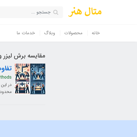
خانه
محصولات
وبلاگ
خدمات ما
مقایسه برش لیزر و
تفاو
ethods
در این 
محدودی