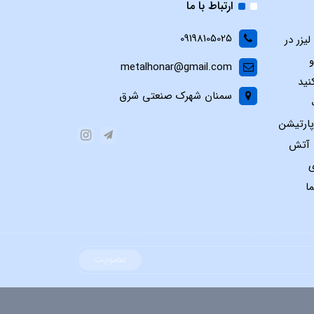
ارتباط با ما
09198105025
یزر در
و
metalhonar@gmail.com
نید
سمنان شهرک صنعتی شرق
پارتیشن
س آتش
ی
ا
عضویت