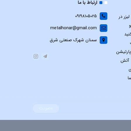
ارتباط با ما
09198105025
یزر در
و
metalhonar@gmail.com
نید
سمنان شهرک صنعتی شرق
پارتیشن
س آتش
ی
ا
عضویت