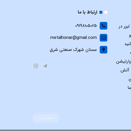
ارتباط با ما
09198105025
یزر در
و
metalhonar@gmail.com
نید
سمنان شهرک صنعتی شرق
پارتیشن
س آتش
ی
ا
عضویت