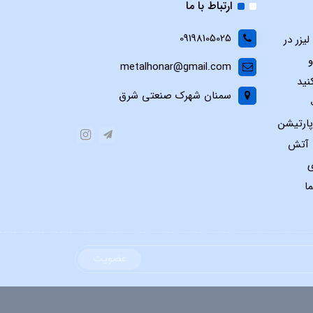
ارتباط با ما
09198105025
یزر در
و
metalhonar@gmail.com
نید
سمنان شهرک صنعتی شرق
پارتیشن
س آتش
ی
ا
عضویت