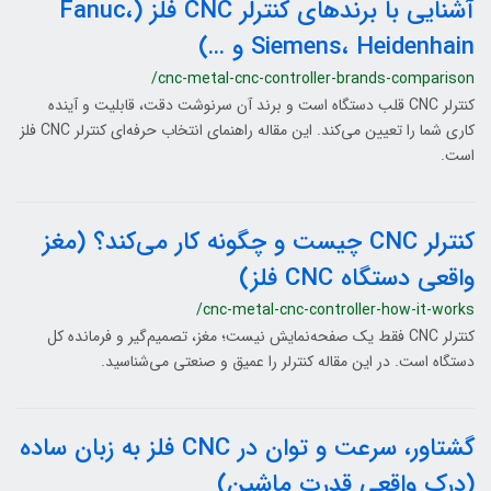
آشنایی با برندهای کنترلر CNC فلز (Fanuc،
Siemens، Heidenhain و …)
/cnc-metal-cnc-controller-brands-comparison
کنترلر CNC قلب دستگاه است و برند آن سرنوشت دقت، قابلیت و آینده
کاری شما را تعیین می‌کند. این مقاله راهنمای انتخاب حرفه‌ای کنترلر CNC فلز
است.
کنترلر CNC چیست و چگونه کار می‌کند؟ (مغز
واقعی دستگاه CNC فلز)
/cnc-metal-cnc-controller-how-it-works
کنترلر CNC فقط یک صفحه‌نمایش نیست؛ مغز، تصمیم‌گیر و فرمانده کل
دستگاه است. در این مقاله کنترلر را عمیق و صنعتی می‌شناسید.
گشتاور، سرعت و توان در CNC فلز به زبان ساده
(درک واقعی قدرت ماشین)