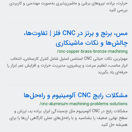
حرارت، براده، نیروهای برشی و ماشین‌پذیری به‌صورت مهندسی و کاربردی
بررسی کنید
مس، برنج و برنز در CNC فلز | تفاوت‌ها،
چالش‌ها و نکات ماشینکاری
/cnc-copper-brass-bronze-machining
مهم‌ترین نکات حیاتی CNC استنلس استیل شامل کنترل کارسختی، انتخاب
ابزار مناسب، تنظیم سرعت و پیشروی، مدیریت حرارت و افزایش عمر ابزار را
حرفه‌ای یاد بگیرید
مشکلات رایج CNC آلومینیوم و راه‌حل‌ها
/cnc-aluminum-machining-problems-solutions
مشکلات رایج در CNC آلومینیوم مثل چسبندگی ابزار، براده بد، لرزش و
سطح نهایی ضعیف را بشناسید و با راه‌حل‌های عملی کارگاهی آن‌ها را برای
همیشه حل کنید