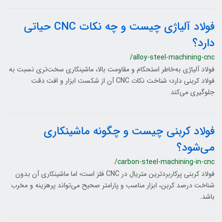
فولاد آلیاژی چیست و چه نکات CNC حیاتی
دارد؟
/alloy-steel-machining-cnc
فولاد آلیاژی به‌خاطر استحکام و مقاومت بالا، ماشینکاری سخت‌تری نسبت به
فولاد کربنی دارد؛ شناخت نکات CNC آن از شکست ابزار و افت دقت
جلوگیری می‌کند
فولاد کربنی چیست و چگونه ماشینکاری
می‌شود؟
/carbon-steel-machining-in-cnc
فولاد کربنی پرکاربردترین متریال در CNC فلز است؛ اما ماشینکاری آن بدون
شناخت درصد کربن، ابزار مناسب و پارامتر صحیح می‌تواند پرهزینه و مخرب
باشد.