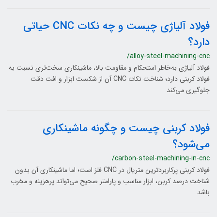
فولاد آلیاژی چیست و چه نکات CNC حیاتی
دارد؟
/alloy-steel-machining-cnc
فولاد آلیاژی به‌خاطر استحکام و مقاومت بالا، ماشینکاری سخت‌تری نسبت به
فولاد کربنی دارد؛ شناخت نکات CNC آن از شکست ابزار و افت دقت
جلوگیری می‌کند
فولاد کربنی چیست و چگونه ماشینکاری
می‌شود؟
/carbon-steel-machining-in-cnc
فولاد کربنی پرکاربردترین متریال در CNC فلز است؛ اما ماشینکاری آن بدون
شناخت درصد کربن، ابزار مناسب و پارامتر صحیح می‌تواند پرهزینه و مخرب
باشد.