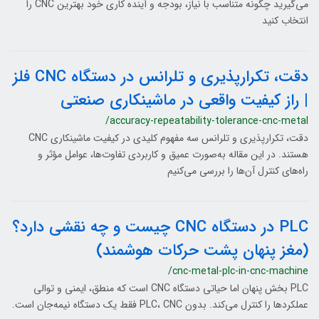
می‌گیرید چگونه متناسب با نیاز، بودجه و آینده کاری خود بهترین CNC را
انتخاب کنید
دقت، تکرارپذیری و تلرانس در دستگاه CNC فلز
| راز کیفیت واقعی در ماشینکاری صنعتی
/accuracy-repeatability-tolerance-cnc-metal
دقت، تکرارپذیری و تلرانس سه مفهوم کلیدی در کیفیت ماشینکاری CNC
هستند. در این مقاله به‌صورت عمیق و کاربردی تفاوت‌ها، عوامل مؤثر و
راه‌های کنترل آن‌ها را بررسی می‌کنیم
PLC در دستگاه CNC چیست و چه نقشی دارد؟
(مغز پنهان پشت حرکات هوشمند)
/cnc-metal-plc-in-cnc-machine
PLC بخش پنهان اما حیاتی دستگاه CNC است که منطق، ایمنی و توالی
عملکردها را کنترل می‌کند. بدون PLC، CNC فقط یک دستگاه نیمه‌جان است.