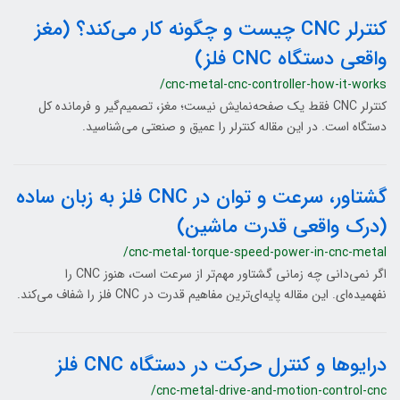
کنترلر CNC چیست و چگونه کار می‌کند؟ (مغز
واقعی دستگاه CNC فلز)
/cnc-metal-cnc-controller-how-it-works
کنترلر CNC فقط یک صفحه‌نمایش نیست؛ مغز، تصمیم‌گیر و فرمانده کل
دستگاه است. در این مقاله کنترلر را عمیق و صنعتی می‌شناسید.
گشتاور، سرعت و توان در CNC فلز به زبان ساده
(درک واقعی قدرت ماشین)
/cnc-metal-torque-speed-power-in-cnc-metal
اگر نمی‌دانی چه زمانی گشتاور مهم‌تر از سرعت است، هنوز CNC را
نفهمیده‌ای. این مقاله پایه‌ای‌ترین مفاهیم قدرت در CNC فلز را شفاف می‌کند.
درایوها و کنترل حرکت در دستگاه CNC فلز
/cnc-metal-drive-and-motion-control-cnc