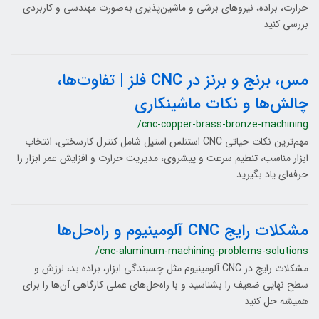
حرارت، براده، نیروهای برشی و ماشین‌پذیری به‌صورت مهندسی و کاربردی
بررسی کنید
مس، برنج و برنز در CNC فلز | تفاوت‌ها،
چالش‌ها و نکات ماشینکاری
/cnc-copper-brass-bronze-machining
مهم‌ترین نکات حیاتی CNC استنلس استیل شامل کنترل کارسختی، انتخاب
ابزار مناسب، تنظیم سرعت و پیشروی، مدیریت حرارت و افزایش عمر ابزار را
حرفه‌ای یاد بگیرید
مشکلات رایج CNC آلومینیوم و راه‌حل‌ها
/cnc-aluminum-machining-problems-solutions
مشکلات رایج در CNC آلومینیوم مثل چسبندگی ابزار، براده بد، لرزش و
سطح نهایی ضعیف را بشناسید و با راه‌حل‌های عملی کارگاهی آن‌ها را برای
همیشه حل کنید