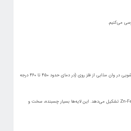
رسی می‌کنیم.
در این روش، قطعات فولادی پس از تمیز شدن و اسیدشویی در وان مذابی از فلز روی (در دمای حدود ۴۵۰ تا ۴۶۰ درجه
فلز روی در سطح فولاد نفوذ کرده و چندین لایه آلیاژی Zn-Fe تشکیل می‌دهد. این لایه‌ها بسیار چسبنده، سخت و