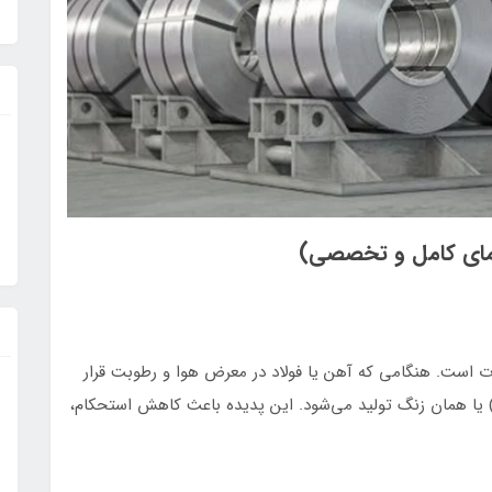
هنمای کامل و تخصصی)
زات است. هنگامی که آهن یا فولاد در معرض هوا و رطوبت قرار
ی‌گیرد، با اکسیژن واکنش داده و اکسید آهن (Fe₂O₃) یا همان زنگ تولید می‌شود. این پدیده باعث کاهش استحکام،