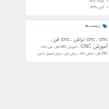
مرداد 1400
آبان 1399
برچسب‌ها
cnc
cnc تراش
cnc فرز
آموزش CNC
آموزش CNC فلز
فرز cnc
CNC فلز
تراش cnc
برش لیزر
برش استیل با لیزر