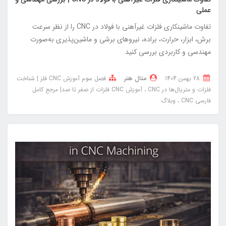
عملی
تفاوت ماشینکاری فلزات غیرآهنی با فولاد در CNC را از نظر سرعت
برش، ابزار، حرارت، براده، نیروهای برشی و ماشین‌پذیری به‌صورت
مهندسی و کاربردی بررسی کنید
28 بهمن 1404
متال هنر
فصل سوم آموزش CNC فلز | شناخت
فلزات و متریال‌ها در CNC
آموزش CNC فلزات از صفر تا صد| مرجع کامل
فارسی CNC
وبلاگ