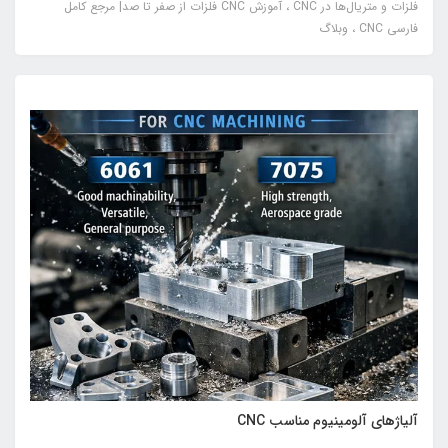
فلزات و متریال‌ها در CNC
آموزش CNC فلزات از صفر تا صد| مرجع کامل
فارسی CNC
وبلاگ
آلیاژهای آلومینیوم مناسب CNC