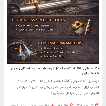
نکات حیاتی CNC استنلس استیل | راهنمای عملی ماشینکاری بدون
شکستن ابزار
مهم‌ترین نکات حیاتی CNC استنلس استیل شامل کنترل کارسختی،
انتخاب ابزار مناسب، تنظیم سرعت و پیشروی، مدیریت حرارت و
افزایش عمر ابزار را حرفه‌ای یاد بگیرید
25 بهمن 1404
متال هنر
فصل سوم آموزش CNC فلز | شناخت