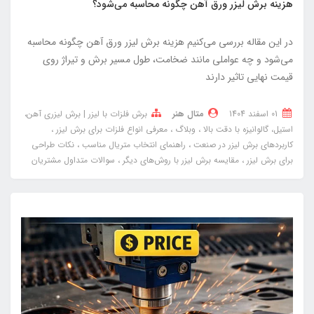
هزینه برش لیزر ورق آهن چگونه محاسبه می‌شود؟
در این مقاله بررسی می‌کنیم هزینه برش لیزر ورق آهن چگونه محاسبه
می‌شود و چه عواملی مانند ضخامت، طول مسیر برش و تیراژ روی
قیمت نهایی تاثیر دارند
01 اسفند 1404
متال هنر
برش فلزات با لیزر | برش لیزری آهن،
استیل، گالوانیزه با دقت بالا
وبلاگ
معرفی انواع فلزات برای برش لیزر
کاربردهای برش لیزر در صنعت
راهنمای انتخاب متریال مناسب
نکات طراحی
برای برش لیزر
مقایسه برش لیزر با روش‌های دیگر
سوالات متداول مشتریان