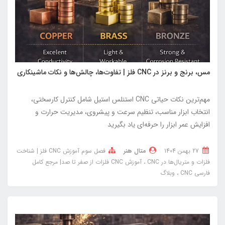
مس، برنج و برنز در CNC فلز | تفاوت‌ها، چالش‌ها و نکات ماشینکاری
مهم‌ترین نکات حیاتی CNC استنلس استیل شامل کنترل کارسختی،
انتخاب ابزار مناسب، تنظیم سرعت و پیشروی، مدیریت حرارت و
افزایش عمر ابزار را حرفه‌ای یاد بگیرید
27 بهمن 1404
متال هنر
فصل سوم آموزش CNC فلز | شناخت
فلزات و متریال‌ها در CNC
آموزش CNC فلزات از صفر تا صد| مرجع کامل
فارسی CNC
وبلاگ