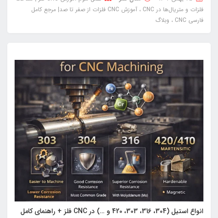
فلزات و متریال‌ها در CNC
آموزش CNC فلزات از صفر تا صد| مرجع کامل
فارسی CNC
وبلاگ
انواع استیل (304، 316، 303، 420 و …) در CNC فلز + راهنمای کامل