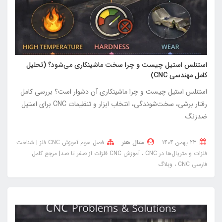
استنلس استیل چیست و چرا سخت ماشینکاری می‌شود؟ (تحلیل
کامل مهندسی CNC)
استنلس استیل چیست و چرا ماشینکاری آن دشوار است؟ بررسی کامل
رفتار برشی، سخت‌شوندگی، انتخاب ابزار و تنظیمات CNC برای استیل
ضدزنگ
23 بهمن 1404
متال هنر
فصل سوم آموزش CNC فلز | شناخت
فلزات و متریال‌ها در CNC
آموزش CNC فلزات از صفر تا صد| مرجع کامل
فارسی CNC
وبلاگ