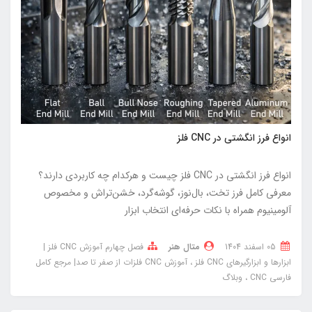
انواع فرز انگشتی در CNC فلز
انواع فرز انگشتی در CNC فلز چیست و هرکدام چه کاربردی دارند؟
معرفی کامل فرز تخت، بال‌نوز، گوشه‌گرد، خشن‌تراش و مخصوص
آلومینیوم همراه با نکات حرفه‌ای انتخاب ابزار
05 اسفند 1404
متال هنر
فصل چهارم آموزش CNC فلز |
ابزارها و ابزارگیرهای CNC فلز
آموزش CNC فلزات از صفر تا صد| مرجع کامل
فارسی CNC
وبلاگ