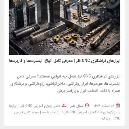
ابزارهای تراشکاری CNC فلز | معرفی کامل انواع، اینسرت‌ها و کاربردها
ابزارهای تراشکاری CNC فلز شامل چه انواعی هستند؟ معرفی کامل
اینسرت‌ها، هولدرها، ابزار رو‌تراشی، داخل‌تراشی، رزوه‌تراشی و برشکاری
همراه با نکات انتخاب ابزار و پارامتر برش
06 اسفند 1404
متال هنر
فصل چهارم آموزش CNC فلز | ابزارها
و ابزارگیرهای CNC فلز
آموزش CNC فلزات از صفر تا صد| مرجع کامل فارسی
CNC
وبلاگ