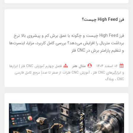
فرز High Feed چیست؟
فرز High Feed چیست و چگونه با عمق برش کم و پیشروی بالا نرخ
برداشت متریال را افزایش می‌دهد؟ بررسی کامل کاربرد، مزایا، اینسرت‌ها
و تنظیم پارامتر برش در CNC فلز
06 اسفند 1404
متال هنر
فصل چهارم آموزش CNC فلز | ابزارها
و ابزارگیرهای CNC فلز
آموزش CNC فلزات از صفر تا صد| مرجع کامل فارسی
CNC
وبلاگ