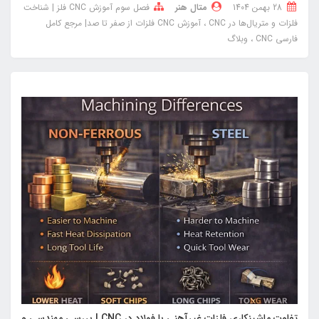
28 بهمن 1404
متال هنر
فصل سوم آموزش CNC فلز | شناخت
فلزات و متریال‌ها در CNC
آموزش CNC فلزات از صفر تا صد| مرجع کامل
فارسی CNC
وبلاگ
تفاوت ماشینکاری فلزات غیرآهنی با فولاد در CNC | بررسی مهندسی و