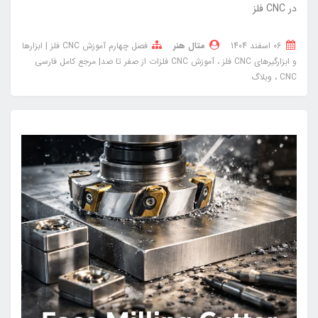
در CNC فلز
06 اسفند 1404
متال هنر
فصل چهارم آموزش CNC فلز | ابزارها
و ابزارگیرهای CNC فلز
آموزش CNC فلزات از صفر تا صد| مرجع کامل فارسی
CNC
وبلاگ