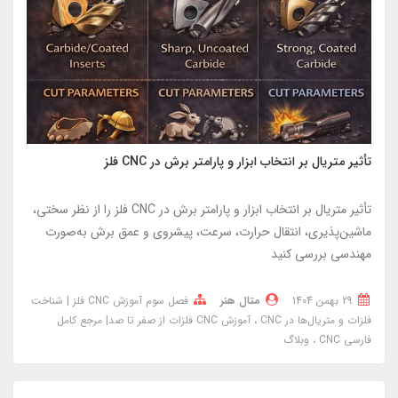
تأثیر متریال بر انتخاب ابزار و پارامتر برش در CNC فلز
تأثیر متریال بر انتخاب ابزار و پارامتر برش در CNC فلز را از نظر سختی،
ماشین‌پذیری، انتقال حرارت، سرعت، پیشروی و عمق برش به‌صورت
مهندسی بررسی کنید
29 بهمن 1404
متال هنر
فصل سوم آموزش CNC فلز | شناخت
فلزات و متریال‌ها در CNC
آموزش CNC فلزات از صفر تا صد| مرجع کامل
فارسی CNC
وبلاگ