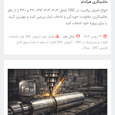
ماشینکاری هرکدام
انواع استیل پرکاربرد در CNC شامل 303، 304، 316، 420 و 430 را از نظر
ماشینکاری، مقاومت خوردگی و انتخاب ابزار بررسی کنید و بهترین گرید
را برای پروژه خود انتخاب کنید
23 بهمن 1404
متال هنر
فصل سوم آموزش CNC فلز | شناخت
فلزات و متریال‌ها در CNC
آموزش CNC فلزات از صفر تا صد| مرجع کامل
فارسی CNC
وبلاگ