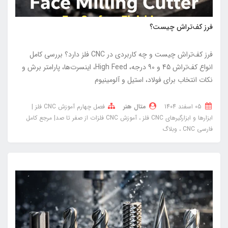
فرز کف‌تراش چیست؟
فرز کف‌تراش چیست و چه کاربردی در CNC فلز دارد؟ بررسی کامل
انواع کف‌تراش 45 و 90 درجه، High Feed، اینسرت‌ها، پارامتر برش و
نکات انتخاب برای فولاد، استیل و آلومینیوم
05 اسفند 1404
متال هنر
فصل چهارم آموزش CNC فلز |
ابزارها و ابزارگیرهای CNC فلز
آموزش CNC فلزات از صفر تا صد| مرجع کامل
فارسی CNC
وبلاگ