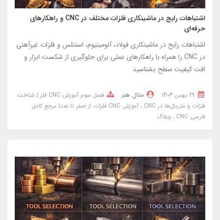
اشتباهات رایج در ماشینکاری فلزات مختلف در CNC و راهکارهای
حرفه‌ای
اشتباهات رایج در ماشینکاری فولاد، آلومینیوم، استنلس و فلزات غیرآهنی
در CNC را همراه با راهکارهای عملی برای جلوگیری از شکست ابزار و
افت کیفیت سطح بشناسید
29 بهمن 1404
متال هنر
فصل سوم آموزش CNC فلز | شناخت
فلزات و متریال‌ها در CNC
آموزش CNC فلزات از صفر تا صد| مرجع کامل
فارسی CNC
وبلاگ