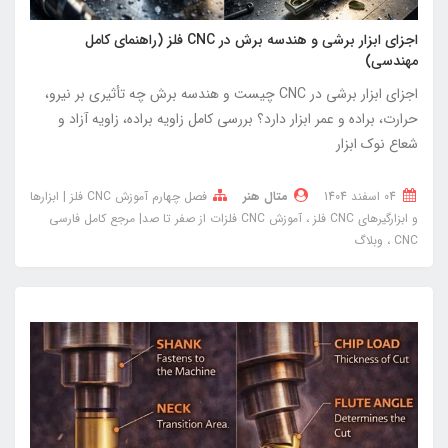
اجزای ابزار برشی و هندسه برش در CNC فلز (راهنمای کامل
مهندسی)
اجزای ابزار برشی در CNC چیست و هندسه برش چه تأثیری بر نیرو،
حرارت، براده و عمر ابزار دارد؟ بررسی کامل زاویه براده، زاویه آزاد و
شعاع نوک ابزار
04 اسفند 1404
متال هنر
فصل چهارم آموزش CNC فلز | ابزارها
و ابزارگیرهای CNC فلز
آموزش CNC فلزات از صفر تا صد| مرجع کامل فارسی
CNC
وبلاگ