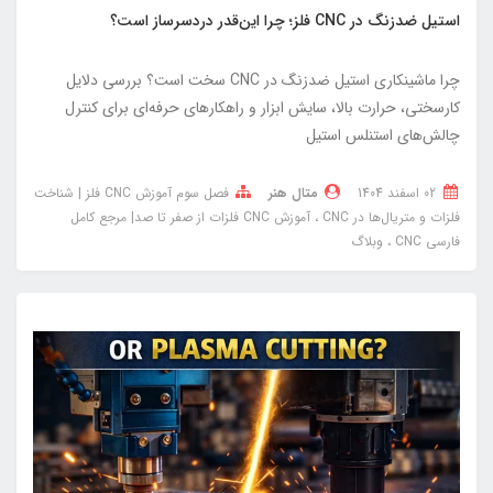
استیل ضدزنگ در CNC فلز؛ چرا این‌قدر دردسرساز است؟
چرا ماشینکاری استیل ضدزنگ در CNC سخت است؟ بررسی دلایل
کارسختی، حرارت بالا، سایش ابزار و راهکارهای حرفه‌ای برای کنترل
چالش‌های استنلس استیل
02 اسفند 1404
متال هنر
فصل سوم آموزش CNC فلز | شناخت
فلزات و متریال‌ها در CNC
آموزش CNC فلزات از صفر تا صد| مرجع کامل
فارسی CNC
وبلاگ