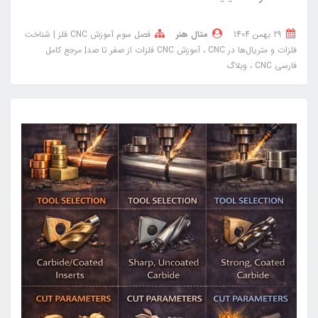
29 بهمن 1404
متال هنر
فصل سوم آموزش CNC فلز | شناخت
فلزات و متریال‌ها در CNC
آموزش CNC فلزات از صفر تا صد| مرجع کامل
فارسی CNC
وبلاگ