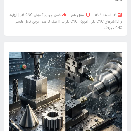
04 اسفند 1404
متال هنر
فصل چهارم آموزش CNC فلز | ابزارها
و ابزارگیرهای CNC فلز
آموزش CNC فلزات از صفر تا صد| مرجع کامل فارسی
CNC
وبلاگ