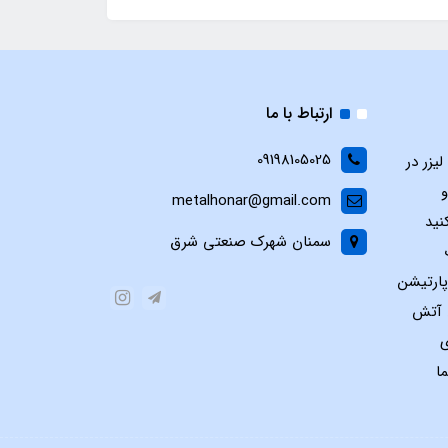
ارتباط با ما
09198105025
یزر در
و
metalhonar@gmail.com
نید
سمنان شهرک صنعتی شرق
پارتیشن
س آتش
ی
ا