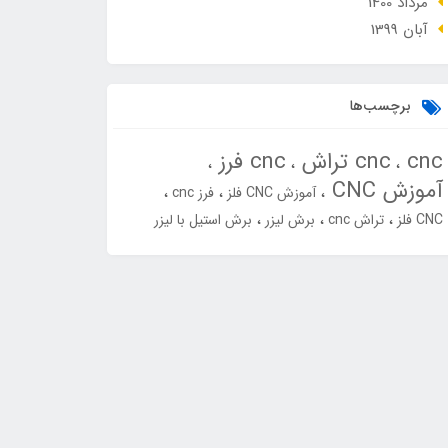
مرداد 1400
آبان 1399
برچسب‌ها
cnc
cnc تراش
cnc فرز
آموزش CNC
آموزش CNC فلز
فرز cnc
CNC فلز
تراش cnc
برش لیزر
برش استیل با لیزر