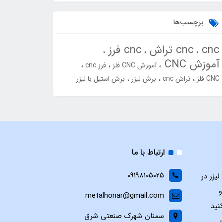
برچسب‌ها
cnc
cnc تراش
cnc فرز
آموزش CNC
آموزش CNC فلز
فرز cnc
CNC فلز
تراش cnc
برش لیزر
برش استیل با لیزر
ارتباط با ما
09198105025
یزر در
و
metalhonar@gmail.com
نید
سمنان شهرک صنعتی شرق