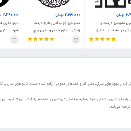
3,360,000
2,660,000
6,7
تومان
تومان
تو
درن دکوراتیو درخت و
تابلو دیوارکوب فلزی طرح درخت
تابلو مدرن 
یش در سه قاب – تلفیق
زندگی – دکور خاص و مدرن برای
شپرد – دکور
 هنر در دکور منزل
منزل و محل کار
سگ‌ها
یباتر کردن دیوارهای منزل، دفتر کار و فضاهای عمومی ارائه شده است. تابلوهای مدرن، 
اص به دکوراسیون داخلی خود بدهید و فضای دل‌نشین و منحصر به فردی ایجاد کنید. این
فراهم می‌کند.