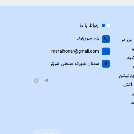
ارتباط با ما
09198105025
یزر در
و
metalhonar@gmail.com
نید
سمنان شهرک صنعتی شرق
پارتیشن
س آتش
ی
ا
عضویت