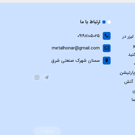
ارتباط با ما
09198105025
یزر در
و
metalhonar@gmail.com
نید
سمنان شهرک صنعتی شرق
پارتیشن
س آتش
ی
ا
عضویت