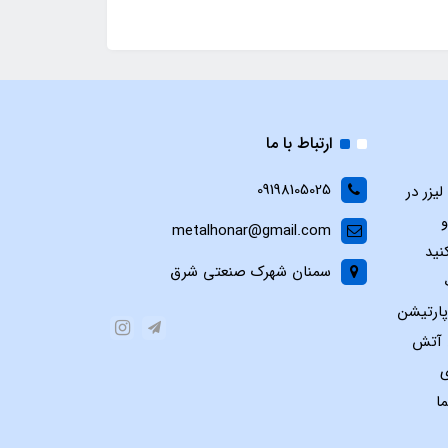
ارتباط با ما
09198105025
یزر در
و
metalhonar@gmail.com
نید
سمنان شهرک صنعتی شرق
پارتیشن
س آتش
ی
ا