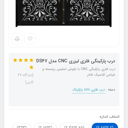
درب پارکینگی فلزی لیزری CNC مدل DS47
درب فلزی پارکینگی CNC با نقوش اسلیمی برجسته و
طراحی کلاسیک فاخر
(دیدگاه 67
کاربر)
دسته :
درب فلزی cnc پارکینگ
انتخاب اندازه:
(3*3)
(3*2.15)
(2.65*2.35)
(2.2*2.65)