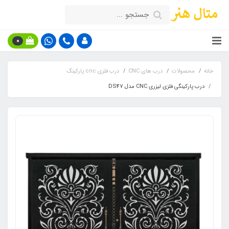
0
خانه
محصولات
درب های CNC
درب فلزی cnc پارکینگ
درب پارکینگی فلزی لیزری CNC مدل DS47