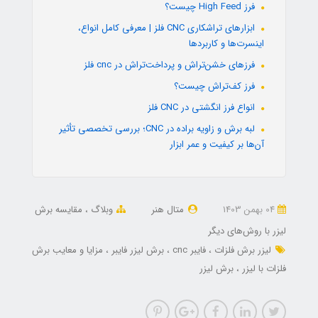
فرز High Feed چیست؟
ابزارهای تراشکاری CNC فلز | معرفی کامل انواع،
اینسرت‌ها و کاربردها
فرزهای خشن‌تراش و پرداخت‌تراش در cnc فلز
فرز کف‌تراش چیست؟
انواع فرز انگشتی در CNC فلز
لبه برش و زاویه براده در CNC؛ بررسی تخصصی تأثیر
آن‌ها بر کیفیت و عمر ابزار
04 بهمن 1403
متال هنر
وبلاگ
مقایسه برش
لیزر با روش‌های دیگر
لیزر برش فلزات
فایبر cnc
برش لیزر فایبر
مزایا و معایب برش
فلزات با لیزر
برش لیزر