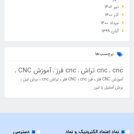
تير 1402
آذر 1400
مرداد 1400
آبان 1399
برچسب‌ها
cnc
cnc تراش
cnc فرز
آموزش CNC
آموزش CNC فلز
فرز cnc
CNC فلز
تراش cnc
برش لیزر
برش استیل با لیزر
نماد اعتماد الکترونیک و نماد
دسترسی