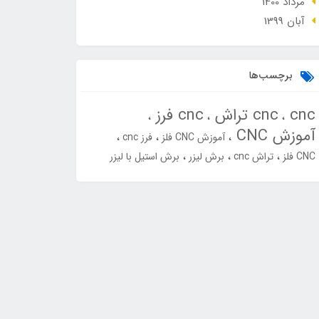
مرداد 1400
آبان 1399
برچسب‌ها
cnc
cnc تراش
cnc فرز
آموزش CNC
آموزش CNC فلز
فرز cnc
CNC فلز
تراش cnc
برش لیزر
برش استیل با لیزر