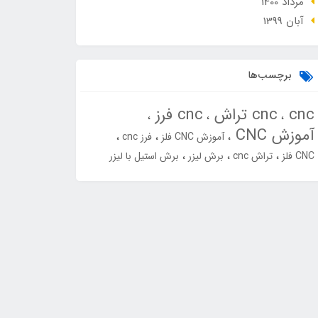
مرداد 1400
آبان 1399
برچسب‌ها
cnc
cnc تراش
cnc فرز
آموزش CNC
آموزش CNC فلز
فرز cnc
CNC فلز
تراش cnc
برش لیزر
برش استیل با لیزر