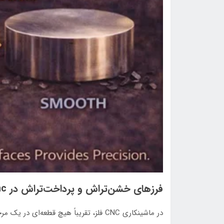
فرزهای خشن‌تراش و پرداخت‌تراش در cnc فلز
در ماشینکاری CNC فلز، تقریباً هیچ قطعه‌