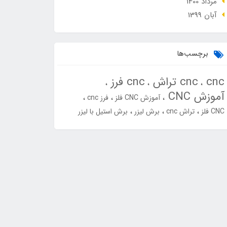
مرداد 1400
آبان 1399
برچسب‌ها
cnc
cnc تراش
cnc فرز
آموزش CNC
آموزش CNC فلز
فرز cnc
CNC فلز
تراش cnc
برش لیزر
برش استیل با لیزر