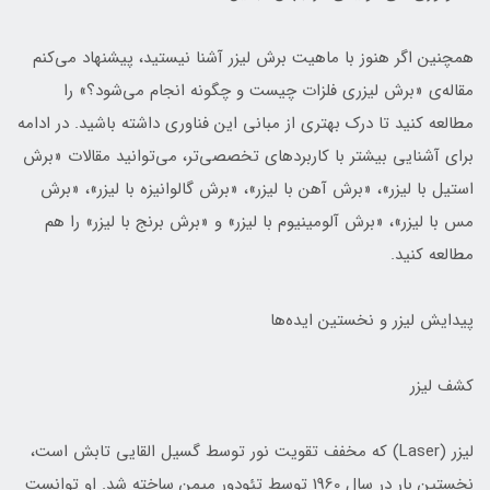
همچنین اگر هنوز با ماهیت برش لیزر آشنا نیستید، پیشنهاد می‌کنم
مقاله‌ی «برش لیزری فلزات چیست و چگونه انجام می‌شود؟» را
مطالعه کنید تا درک بهتری از مبانی این فناوری داشته باشید. در ادامه
برای آشنایی بیشتر با کاربردهای تخصصی‌تر، می‌توانید مقالات «برش
استیل با لیزر»، «برش آهن با لیزر»، «برش گالوانیزه با لیزر»، «برش
مس با لیزر»، «برش آلومینیوم با لیزر» و «برش برنج با لیزر» را هم
مطالعه کنید.
پیدایش لیزر و نخستین ایده‌ها
کشف لیزر
لیزر (Laser) که مخفف تقویت نور توسط گسیل القایی تابش است،
نخستین بار در سال 1960 توسط تئودور میمن ساخته شد. او توانست