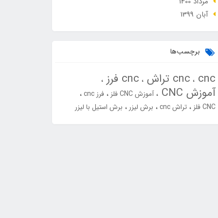
مرداد 1400
آبان 1399
برچسب‌ها
cnc
cnc تراش
cnc فرز
آموزش CNC
آموزش CNC فلز
فرز cnc
CNC فلز
تراش cnc
برش لیزر
برش استیل با لیزر