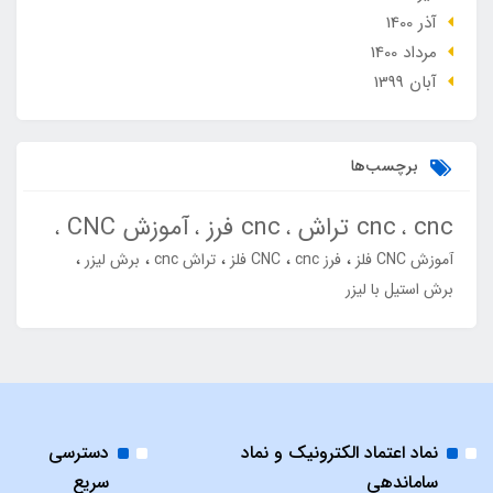
آذر 1400
مرداد 1400
آبان 1399
برچسب‌ها
cnc
cnc تراش
cnc فرز
آموزش CNC
آموزش CNC فلز
فرز cnc
CNC فلز
تراش cnc
برش لیزر
برش استیل با لیزر
نماد اعتماد الکترونیک و نماد
دسترسی
ساماندهی
سریع