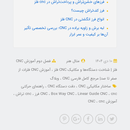
فرزهای خشن‌تراش و پرداخت‌تراش در cnc فلز
فرز کف‌تراش چیست؟
انواع فرز انگشتی در CNC فلز
لبه برش و زاویه براده در CNC؛ بررسی تخصصی تأثیر
آن‌ها بر کیفیت و عمر ابزار
10 دی 1404
متال هنر
فصل دوم آموزش CNC
فلز | شناخت دستگاه‌ها و مکانیک CNC فلز
آموزش CNC فلزات از
صفر تا صد| مرجع کامل فارسی CNC
وبلاگ
ساختار مکانیکی CNC
دقت دستگاه CNC
راهنمای حرکتی
cnc فرز
Linear Guide CNC
Box Way CNC
CNC
cnc تراش
آموزش CNC
cnc