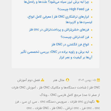
چرا لبه برش لیزر سیاه می‌شود؟ علت‌ها و راه‌حل‌ها
فرز High Feed چیست؟
ابزارهای تراشکاری CNC فلز | معرفی کامل انواع،
اینسرت‌ها و کاربردها
فرزهای خشن‌تراش و پرداخت‌تراش در cnc فلز
فرز کف‌تراش چیست؟
انواع فرز انگشتی در CNC فلز
لبه برش و زاویه براده در CNC؛ بررسی تخصصی تأثیر
آن‌ها بر کیفیت و عمر ابزار
05 بهمن 1404
متال هنر
فصل دوم آموزش
CNC فلز | شناخت دستگاه‌ها و مکانیک CNC فلز
آموزش CNC فلزات
از صفر تا صد| مرجع کامل فارسی CNC
وبلاگ
نگهداری cnc فلزات
سرویس دستگاه cnc
سی ان سی
فرز
cnc فرز
cnc
cnc تراش
CNC فلز
CNC فلزات
cnc