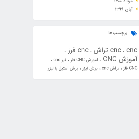
مرداد 1400
آبان 1399
برچسب‌ها
cnc
cnc تراش
cnc فرز
آموزش CNC
آموزش CNC فلز
فرز cnc
CNC فلز
تراش cnc
برش لیزر
برش استیل با لیزر