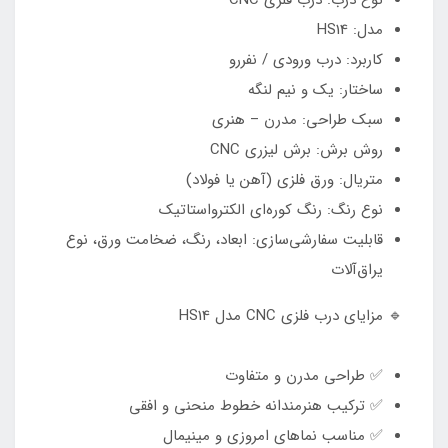
نوع درب: درب فلزی CNC
مدل: HS14
کاربرد: درب ورودی / نفررو
ساختار: یک و نیم لنگه
سبک طراحی: مدرن – هنری
روش برش: برش لیزری CNC
متریال: ورق فلزی (آهن یا فولاد)
نوع رنگ: رنگ کوره‌ای الکترواستاتیک
قابلیت سفارشی‌سازی: ابعاد، رنگ، ضخامت ورق، نوع
یراق‌آلات
🔹 مزایای درب فلزی CNC مدل HS14
✅ طراحی مدرن و متفاوت
✅ ترکیب هنرمندانه خطوط منحنی و افقی
✅ مناسب نماهای امروزی و مینیمال