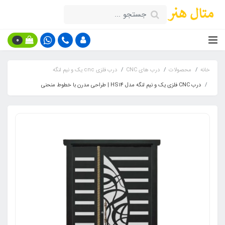
0
خانه
محصولات
درب های CNC
درب فلزی cnc یک و نیم لنگه
درب CNC فلزی یک و نیم لنگه مدل HS14 | طراحی مدرن با خطوط منحنی