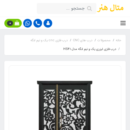
0
خانه
محصولات
درب های CNC
درب فلزی cnc یک و نیم لنگه
درب فلزی لیزری یک و نیم لنگه مدل HS41