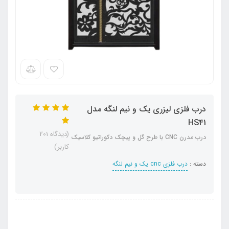
درب فلزی لیزری یک و نیم لنگه مدل
HS41
(دیدگاه 201
درب مدرن CNC با طرح گل و پیچک دکوراتیو کلاسیک
کاربر)
دسته :
درب فلزی cnc یک و نیم لنگه