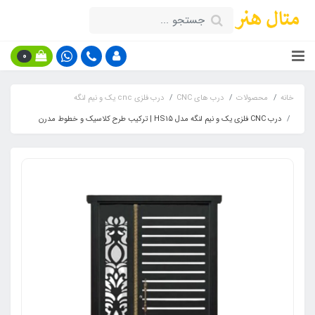
0
خانه
محصولات
درب های CNC
درب فلزی cnc یک و نیم لنگه
درب CNC فلزی یک و نیم لنگه مدل HS15 | ترکیب طرح کلاسیک و خطوط مدرن