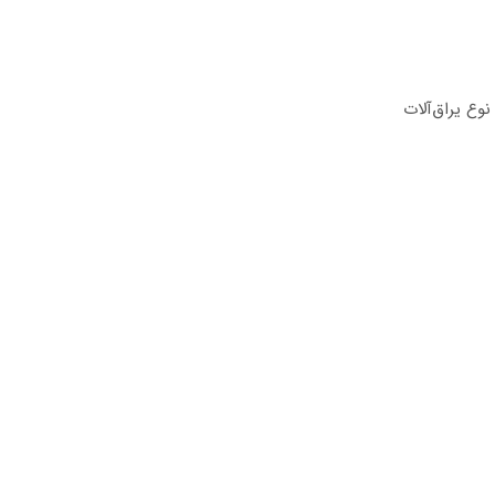
وع یراق‌آلات