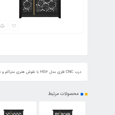
درب CNC فلزی مدل HS16 با نقوش هنری متراکم و برش لیزری دقیق، انتخابی لوکس برای ورودی ساختمان‌های خاص و متفاوت است
محصولات مرتبط