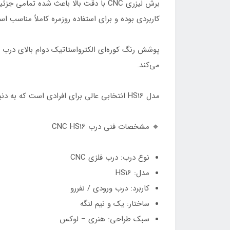
برش لیزری CNC با دقت بالا باعث شده 
کاربردی بوده و برای استفاده روزمره کاملاً مناسب ا
پوشش رنگ کوره‌ای الکترواستاتیک دوام بالای درب ر
می‌کند.
مدل HS16 انتخابی عالی برای افرادی است که به دنبال درب ورودی خاص، هنری و لاکچری هستند.
🔹 مشخصات فنی درب CNC HS16
نوع درب: درب فلزی CNC
مدل: HS16
کاربرد: درب ورودی / نفررو
ساختار: یک و نیم لنگه
سبک طراحی: هنری – لوکس