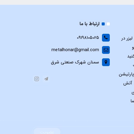
ارتباط با ما
09198105025
یزر در
و
metalhonar@gmail.com
نید
سمنان شهرک صنعتی شرق
پارتیشن
س آتش
ی
ا
عضویت