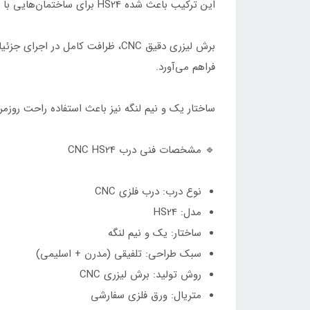
این ترکیب باعث شده HS24 برای ساختمان‌هایی با نمای سنگ مدرن، ترکیب سنگ و چوب، یا نماهای نیمه‌کلاسیک گزینه‌ای بسیار مناسب باشد.
برش لیزری دقیق CNC، ظرافت کامل
فراهم می‌آورد.
ساختار یک و نیم لنگه نیز باعث استفاده راحت روز
🔹 مشخصات فنی درب CNC HS24
نوع درب: درب فلزی CNC
مدل: HS24
ساختار: یک و نیم لنگه
سبک طراحی: تلفیقی (مدرن + اسلیمی)
روش تولید: برش لیزری CNC
متریال: ورق فلزی سفارشی