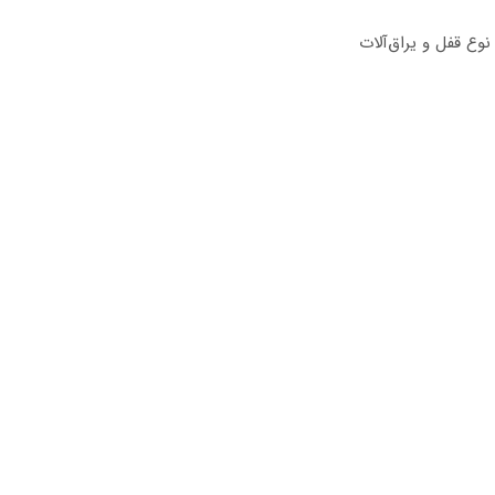
وع قفل و یراق‌آلات