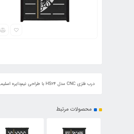
درب فلزی CNC مدل HS24 با طراحی نیم‌دایره اسلیمی در مرکز و خطوط افقی مدرن، انتخابی شیک و متفاوت برای ورودی ساختمان‌های امروزی است
محصولات مرتبط