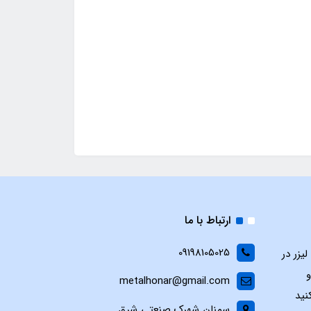
ارتباط با ما
09198105025
یزر در
و
metalhonar@gmail.com
نید
سمنان شهرک صنعتی شرق