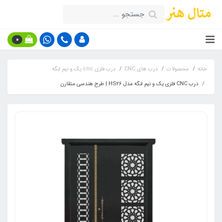
0
خانه
محصولات
درب های CNC
درب فلزی cnc یک و نیم لنگه
درب CNC فلزی یک و نیم لنگه مدل HS26 | طرح هندسی متقارن