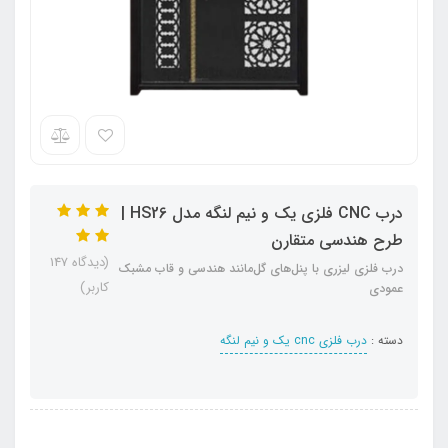
درب CNC فلزی یک و نیم لنگه مدل HS26 |
طرح هندسی متقارن
(دیدگاه 147
درب فلزی لیزری با پنل‌های گل‌مانند هندسی و قاب مشبک
کاربر)
عمودی
دسته :
درب فلزی cnc یک و نیم لنگه