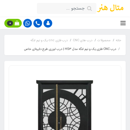
0
خانه
محصولات
درب های CNC
درب فلزی cnc یک و نیم لنگه
درب CNC فلزی یک و نیم لنگه مدل HS3 | درب لیزری طرح دایره‌ای خاص