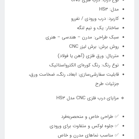
نوع درب: درب فلزی CNC
مدل: HS3
کاربرد: درب ورودی / نفررو
ساختار: یک و نیم لنگه
سبک طراحی: مدرن – هندسی – هنری
روش برش: برش لیزر CNC
متریال: ورق فلزی (آهن یا فولاد)
نوع رنگ: رنگ کوره‌ای الکترواستاتیک
قابلیت سفارشی‌سازی: ابعاد، رنگ، ضخامت ورق،
جزئیات طرح
🔹 مزایای درب فلزی CNC مدل HS3
✅ طراحی خاص و منحصر‌به‌فرد
✅ جلوه لوکس و متفاوت برای ورودی
✅ مناسب نماهای مدرن و خاص