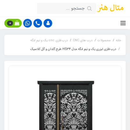
0
خانه
محصولات
درب های CNC
درب فلزی cnc یک و نیم لنگه
درب فلزی لیزری یک و نیم لنگه مدل HS34 طرح گلدان و گل کلاسیک