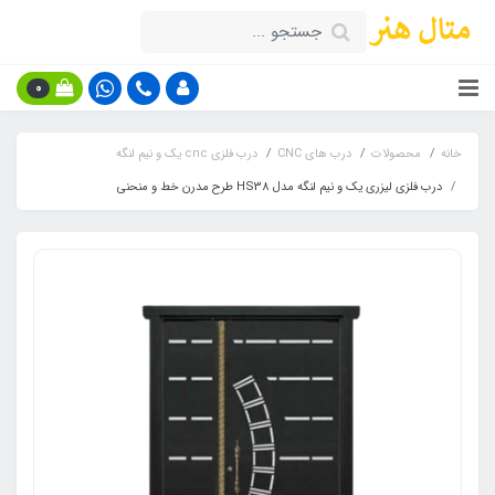
0
خانه
محصولات
درب های CNC
درب فلزی cnc یک و نیم لنگه
درب فلزی لیزری یک و نیم لنگه مدل HS38 طرح مدرن خط و منحنی