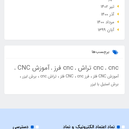
تير 1402
آذر 1400
مرداد 1400
آبان 1399
برچسب‌ها
cnc
cnc تراش
cnc فرز
آموزش CNC
آموزش CNC فلز
فرز cnc
CNC فلز
تراش cnc
برش لیزر
برش استیل با لیزر
نماد اعتماد الکترونیک و نماد
دسترسی