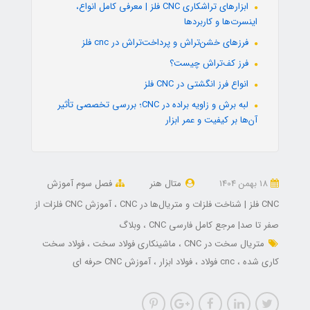
ابزارهای تراشکاری CNC فلز | معرفی کامل انواع،
اینسرت‌ها و کاربردها
فرزهای خشن‌تراش و پرداخت‌تراش در cnc فلز
فرز کف‌تراش چیست؟
انواع فرز انگشتی در CNC فلز
لبه برش و زاویه براده در CNC؛ بررسی تخصصی تأثیر
آن‌ها بر کیفیت و عمر ابزار
18 بهمن 1404
متال هنر
فصل سوم آموزش
CNC فلز | شناخت فلزات و متریال‌ها در CNC
آموزش CNC فلزات از
صفر تا صد| مرجع کامل فارسی CNC
وبلاگ
متریال سخت در CNC
ماشینکاری فولاد سخت
فولاد سخت
کاری شده
cnc فولاد
فولاد ابزار
آموزش CNC حرفه ای