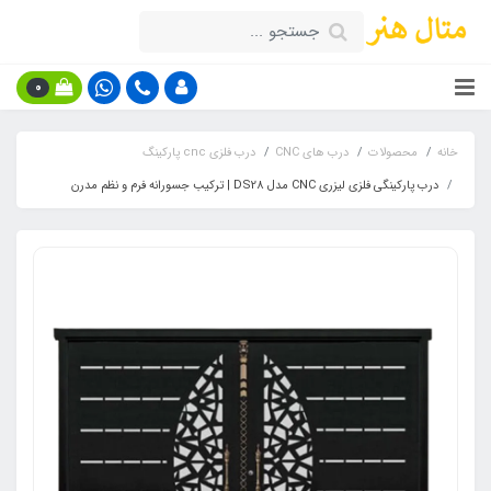
0
خانه
محصولات
درب های CNC
درب فلزی cnc پارکینگ
درب پارکینگی فلزی لیزری CNC مدل DS28 | ترکیب جسورانه فرم و نظم مدرن