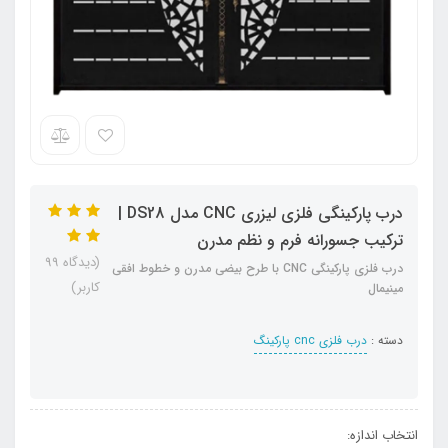
درب پارکینگی فلزی لیزری CNC مدل DS28 |
ترکیب جسورانه فرم و نظم مدرن
(دیدگاه 99
درب فلزی پارکینگی CNC با طرح بیضی مدرن و خطوط افقی
کاربر)
مینیمال
دسته :
درب فلزی cnc پارکینگ
انتخاب اندازه: