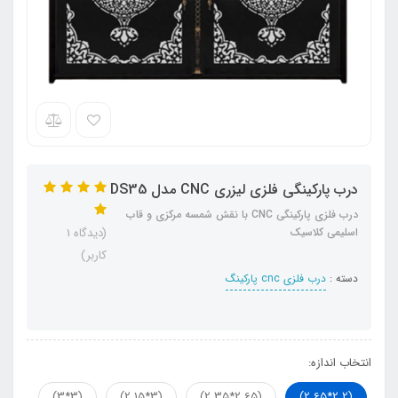
درب پارکینگی فلزی لیزری CNC مدل DS35
درب فلزی پارکینگی CNC با نقش شمسه مرکزی و قاب
اسلیمی کلاسیک
(دیدگاه 1
کاربر)
دسته :
درب فلزی cnc پارکینگ
انتخاب اندازه:
(3*3)
(3*2.15)
(2.65*2.35)
(2.2*2.65)