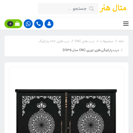
0
خانه
محصولات
درب های CNC
درب فلزی cnc پارکینگ
درب پارکینگی فلزی لیزری CNC مدل DS35